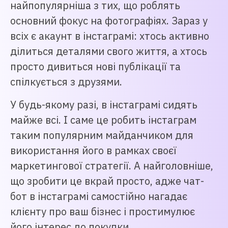
найпопулярніша з тих, що роблять
основний фокус на фотографіях. Зараз у
всіх є акаунт в інстаграмі: хтось активно
ділиться деталями свого життя, а хтось
просто дивиться нові публікації та
спілкується з друзями.
У будь-якому разі, в інстаграмі сидять
майже всі. І саме це робить інстаграм
таким популярним майданчиком для
використання його в рамках своєї
маркетингової стратегії. А найголовніше,
що зробити це вкрай просто, адже чат-
бот в інстаграмі самостійно нагадає
клієнту про ваш бізнес і простимулює
його інтерес до покупки.