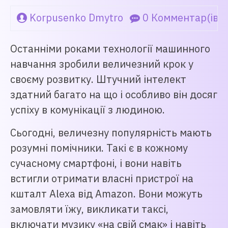
Korpusenko Dmytro
0 Комментар(ів)
Останніми роками технології машинного
навчання зробили величезний крок у
своєму розвитку. Штучний інтелект
здатний багато на що і особливо він досяг
успіху в комунікації з людиною.
Сьогодні, величезну популярність мають
розумні помічники. Такі є в кожному
сучасному смартфоні, і вони навіть
встигли отримати власні пристрої на
кшталт Alexa від Amazon. Вони можуть
замовляти їжу, викликати таксі,
включати музику «на свій смак» і навіть