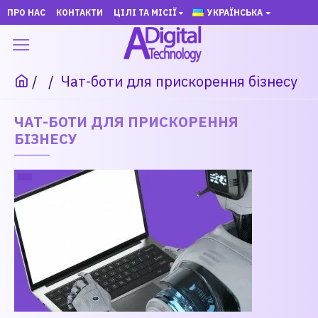
ПРО НАС
КОНТАКТИ
ЦІЛІ ТА МІСІЇ
УКРАЇНСЬКА
Чат-боти для прискорення бізнесу
ЧАТ-БОТИ ДЛЯ ПРИСКОРЕННЯ
БІЗНЕСУ