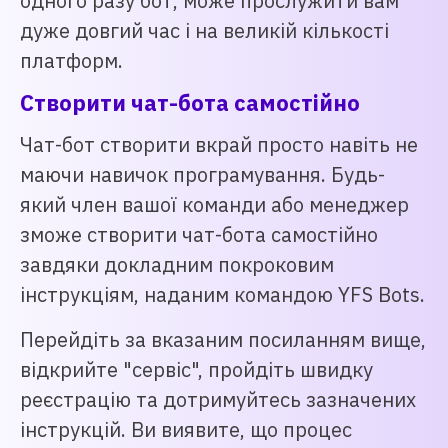
одного разу бот, може прослужити вам
дуже довгий час і на великій кількості
платформ.
Створити чат-бота самостійно
Чат-бот створити вкрай просто навіть не
маючи навичок програмування. Будь-
який член вашої команди або менеджер
зможе створити чат-бота самостійно
завдяки докладним покроковим
інструкціям, наданим командою YFS Bots.
Перейдіть за вказаним посиланням вище,
відкрийте "сервіс", пройдіть швидку
реєстрацію та дотримуйтесь зазначених
інструкцій. Ви виявите, що процес