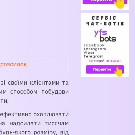
 розсилок
зі своїми клієнтами та
ним способом побудови
ти.
о ефективно охоплювати
жна надсилати тисячам
удь-якого розміру, від