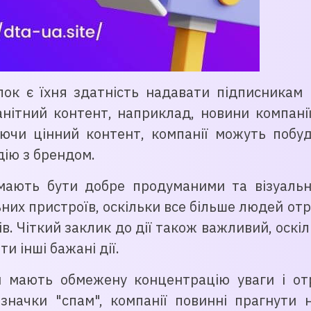
ок є їхня здатність надавати підписникам 
нітний контент, наприклад, новини компанії
даючи цінний контент, компанії можуть побуд
дію з брендом.
мають бути добре продуманими та візуаль
ьних пристроїв, оскільки все більше людей от
в. Чіткий заклик до дії також важливий, оскі
и інші бажані дії.
и мають обмежену концентрацію уваги і от
значки "спам", компанії повинні прагнути 