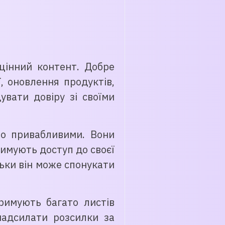
цінний контент. Добре
, оновлення продуктів,
увати довіру зі своїми
но привабливими. Вони
римують доступ до своєї
льки він може спонукати
римують багато листів
надсилати розсилки за