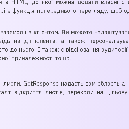
 в HTML, до якої можна додати власні стил
орі є функція попереднього перегляду, щоб о
ї взаємодії з клієнтом. Ви можете налаштува
відь на дії клієнта, а також персоналізув
то до нього. І також є відсіювання аудиторії
рної приналежності тощо.
і листи, GetResponse надасть вам область ан
алт відкриття листів, переходи на цільову 