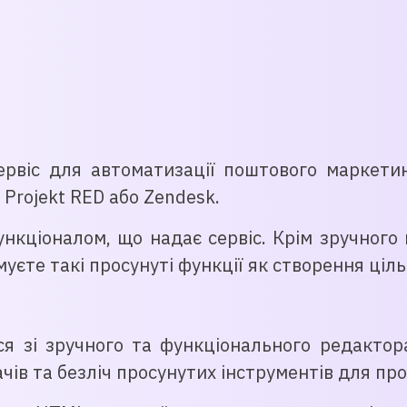
ервіс для автоматизації поштового маркети
 Projekt RED або Zendesk.
кціоналом, що надає сервіс. Крім зручного 
муєте такі просунуті функції як створення ціл
я зі зручного та функціонального редактор
чів та безліч просунутих інструментів для про