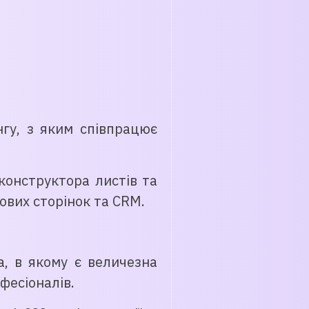
нгу, з яким співпрацює
конструктора листів та
ьових сторінок та CRM.
а, в якому є величезна
фесіоналів.