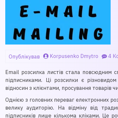
Korpusenko Dmytro
4 К
Опублікував
Email розсилка листів стала повсюдним сп
підписниками. Ці розсилки є різновидо
відносин з клієнтами, просування товарів чи
Однією з головних переваг електронних ро
велику аудиторію. На відміну від трад
підписників лише кількома кліками. Це ро