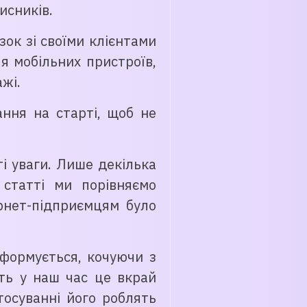
исників.
ок зі своїми клієнтами
я мобільних пристроїв,
жі.
ння на старті, щоб не
ті уваги. Лише декілька
 статті ми порівняємо
ернет-підприємцям було
сформується, кочуючи з
ть у наш час це вкрай
тосуванні його роблять