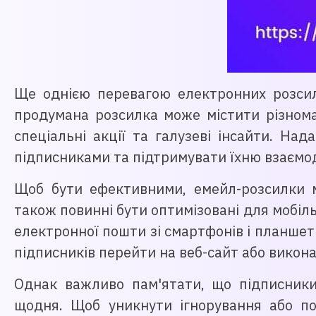
Ще однією перевагою електронних розсил
продумана розсилка може містити різнома
спеціальні акції та галузеві інсайти. На
підписниками та підтримувати їхню взаємо
Щоб бути ефективними, емейл-розсилки 
також повинні бути оптимізовані для мобіл
електронної пошти зі смартфонів і планшеті
підписників перейти на веб-сайт або виконат
Однак важливо пам'ятати, що підписник
щодня. Щоб уникнути ігнорування або по