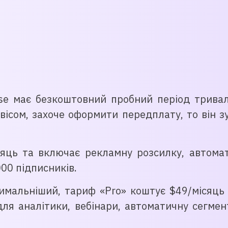
e має безкоштовний пробний період тривалі
рвісом, захоче оформити передплату, то він з
яць та включає рекламну розсилку, автомати
00 підписників.
имальніший, тариф «Pro» коштує $49/місяць і
ля аналітики, вебінари, автоматичну сегмен