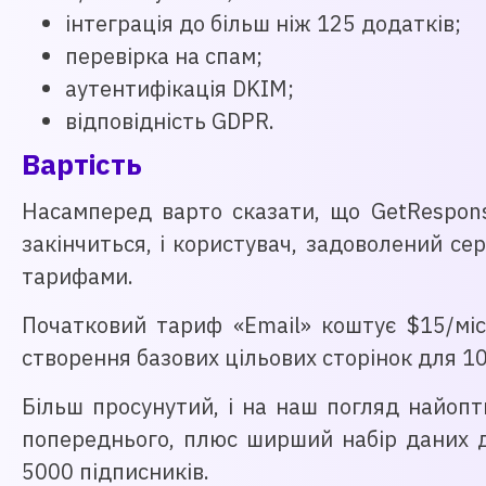
інтеграція до більш ніж 125 додатків;
перевірка на спам;
аутентифікація DKIM;
відповідність GDPR.
Вартість
Насамперед варто сказати, що GetRespons
закінчиться, і користувач, задоволений се
тарифами.
Початковий тариф «Email» коштує $15/міс
створення базових цільових сторінок для 10
Більш просунутий, і на наш погляд найопт
попереднього, плюс ширший набір даних д
5000 підписників.