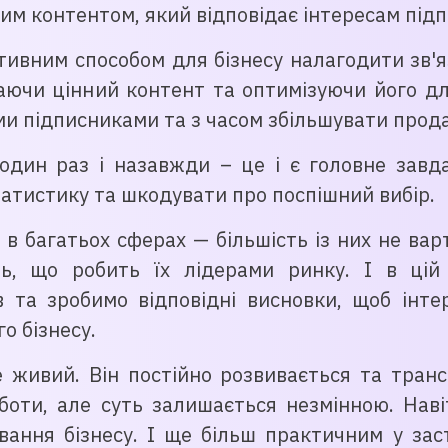
им контентом, який відповідає інтересам підп
ивним способом для бізнесу налагодити зв'яз
даючи цінний контент та оптимізуючи його дл
ми підписниками та з часом збільшувати прода
дин раз і назавжди – це і є головне завда
атистику та шкодувати про поспішний вибір.
і в багатьох сферах — більшість із них не вар
ть, що робить їх лідерами ринку. І в цій
в та зробимо відповідні висновки, щоб інт
о бізнесу.
е живий. Він постійно розвивається та тран
оти, але суть залишається незмінною. Наві
вання бізнесу. І ще більш практичним у зас