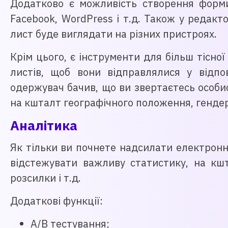
Додатково є можливість створення форми
Facebook, WordPress і т.д. Також у редакт
лист буде виглядати на різних пристроях.
Крім цього, є інструменти для більш тісно
листів, щоб вони відправлялися у відпо
одержувач бачив, що ви звертаєтесь особис
на кшталт географічного положення, генде
Аналітика
Як тільки ви почнете надсилати електронн
відстежувати важливу статистику, на кшт
розсилки і т.д.
Додаткові функції:
A/B тестування;