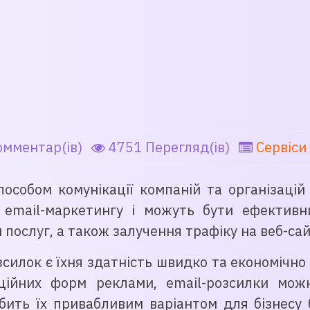
омментар(ів)
4751 Перегляд(ів)
Сервіси
особом комунікації компаній та організацій 
м email-маркетингу і можуть бути ефектив
 послуг, а також залучення трафіку на веб-сай
зсилок є їхня здатність швидко та економічн
иційних форм реклами, email-розсилки мо
бить їх привабливим варіантом для бізнесу б