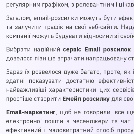
регулярним графіком, з релевантним і цікав
Загалом, email-розсилки можуть бути ефект
та залучити трафік на свої веб-сайти. На
компанії можуть будувати відносини зі свої
Вибрати надійний
сервіс Email розсилок
о
довелося пізніше втрачати напрацьовану ст
Зараз їх розвелося дуже багато, проте, як 
здатні показувати достатню ефективніс
найважливіші характеристики цих сервісі
простіше створити
Емейл розсилку
для свог
Email-маркетинг
, щоб не говорили, все щ
електронної пошти в месенджери та чат б
ефективний і маловитратний спосіб просу