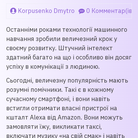
Korpusenko Dmytro
0 Комментар(ів)
Останніми роками технології машинного
навчання зробили величезний крок у
своєму розвитку. Штучний інтелект
здатний багато на що і особливо він досяг
успіху в комунікації з людиною.
Сьогодні, величезну популярність мають
розумні помічники. Такі є в кожному
сучасному смартфоні, і вони навіть
встигли отримати власні пристрої на
кшталт Alexa від Amazon. Вони можуть
замовляти їжу, викликати таксі,
включати музику «на свій смак» і навіть