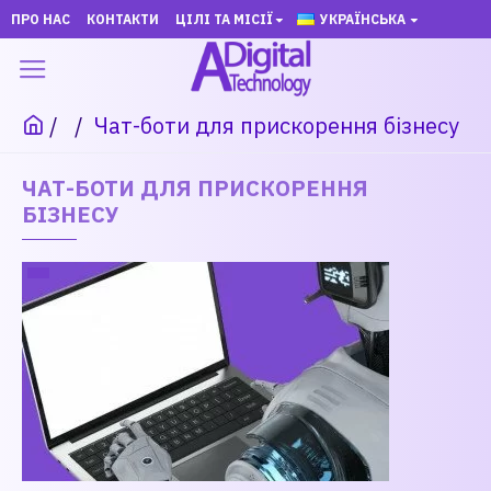
ПРО НАС
КОНТАКТИ
ЦІЛІ ТА МІСІЇ
УКРАЇНСЬКА
Чат-боти для прискорення бізнесу
ЧАТ-БОТИ ДЛЯ ПРИСКОРЕННЯ
БІЗНЕСУ