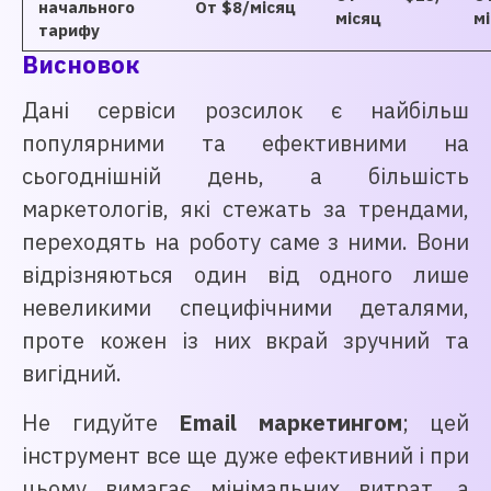
начального
От $8/місяц
місяц
м
тарифу
Висновок
Дані сервіси розсилок є найбільш
популярними та ефективними на
сьогоднішній день, а більшість
маркетологів, які стежать за трендами,
переходять на роботу саме з ними. Вони
відрізняються один від одного лише
невеликими специфічними деталями,
проте кожен із них вкрай зручний та
вигідний.
Не гидуйте
Email маркетингом
; цей
інструмент все ще дуже ефективний і при
цьому вимагає мінімальних витрат, а