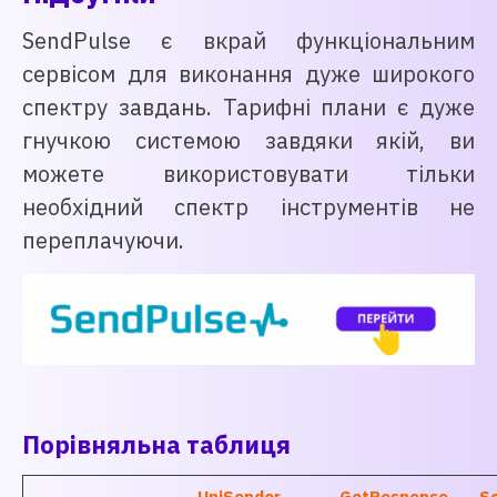
SendPulse є вкрай функціональним
сервісом для виконання дуже широкого
спектру завдань. Тарифні плани є дуже
гнучкою системою завдяки якій, ви
можете використовувати тільки
необхідний спектр інструментів не
переплачуючи.
Порівняльна таблиця
UniSender
GetResponse
S