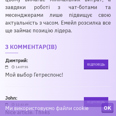
завдяки роботі з чат-ботами та
месенджерами лише підвищує свою
актуальність з часом. Емейл розсилка все
ще займає позицію лідера.
3 КОММЕНТАР(ІВ)
Димтрий:
ВІДПОВІДЬ
14:07:55
Мой выбор Гетреспонс!
John:
ВІДПОВІДЬ
12:43:49
OK
Ми використовуємо файли cookie
Nice article. Thnks