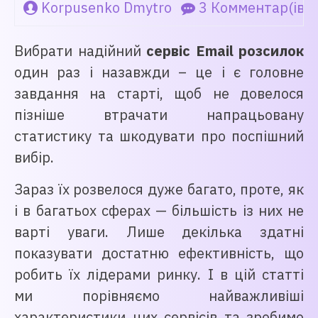
Korpusenko Dmytro
3 Комментар(ів)
Вибрати надійний
сервіс Email розсилок
один раз і назавжди – це і є головне
завдання на старті, щоб не довелося
пізніше втрачати напрацьовану
статистику та шкодувати про поспішний
вибір.
Зараз їх розвелося дуже багато, проте, як
і в багатьох сферах — більшість із них не
варті уваги. Лише декілька здатні
показувати достатню ефективність, що
робить їх лідерами ринку. І в цій статті
ми порівняємо найважливіші
характеристики цих сервісів та зробимо