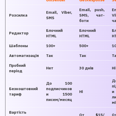
Email, push,
Em
Email, Viber,
Розсилка
SMS, чат-
V
SMS
боти
ч
Блочний
Блочний
Б
Редактор
HTML
HTML
H
Шаблоны
100+
500+
1
Автоматизація
Так
Так
Т
Пробний
Нет
30 днів
Ні
період
Д
До 100
п
Безкоштовний
подписчиков
Ні
и
тариф
и 1500
ли
писем/месяц
м
Вартість
От $15/
О