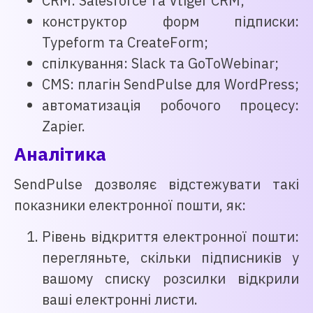
CRM: Salesforce та Vtiger CRM;
конструктор форм підписки:
Typeform та CreateForm;
спілкування: Slack та GoToWebinar;
CMS: плагін SendPulse для WordPress;
автоматизація робочого процесу:
Zapier.
Аналітика
SendPulse дозволяє відстежувати такі
показники електронної пошти, як:
Рівень відкриття електронної пошти:
перегляньте, скільки підписників у
вашому списку розсилки відкрили
ваші електронні листи.