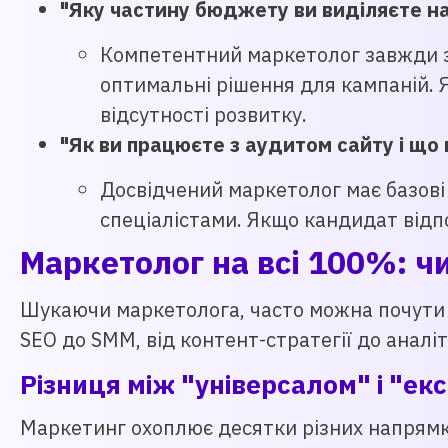
"Яку частину бюджету ви виділяєте на
Компетентний маркетолог завжди з
оптимальні рішення для кампаній. 
відсутності розвитку.
"Як ви працюєте з аудитом сайту і що
Досвідчений маркетолог має базові 
спеціалістами. Якщо кандидат відп
Маркетолог на всі 100%: ч
Шукаючи маркетолога, часто можна почути з
SEO до SMM, від контент-стратегії до аналі
Різниця між "універсалом" і "ек
Маркетинг охоплює десятки різних напрямків 