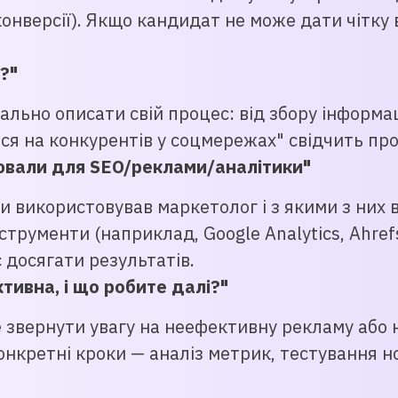
онверсії). Якщо кандидат не може дати чітку в
?"
льно описати свій процес: від збору інформац
ся на конкурентів у соцмережах" свідчить пр
цювали для SEO/реклами/аналітики"
и використовував маркетолог і з якими з них в
трументи (наприклад, Google Analytics, Ahrefs
 досягати результатів.
тивна, і що робите далі?"
звернути увагу на неефективну рекламу або не
нкретні кроки — аналіз метрик, тестування но