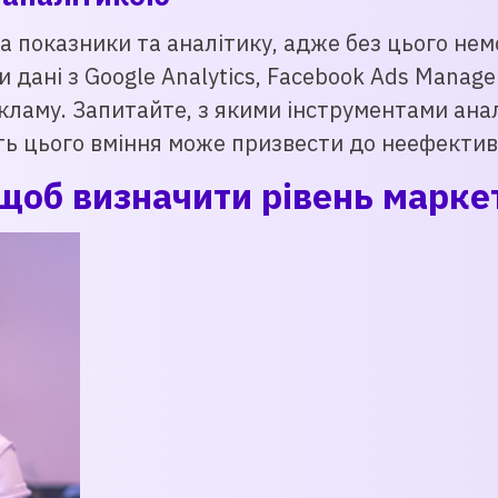
а показники та аналітику, адже без цього не
 дані з Google Analytics, Facebook Ads Manag
кламу. Запитайте, з якими інструментами анал
ність цього вміння може призвести до неефект
 щоб визначити рівень марке