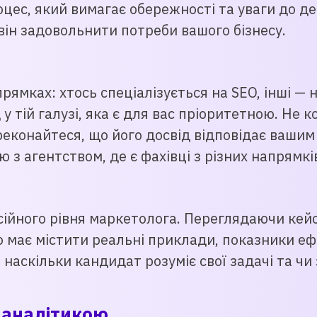
ес, який вимагає обережності та уваги до дет
він задовольнити потреби вашого бізнесу.
прямках: хтось спеціалізується на SEO, інші —
 у тій галузі, яка є для вас пріоритетною. Н
еконайтеся, що його досвід відповідає вашим
 з агентством, де є фахівці з різних напрямкі
ійного рівня маркетолога. Переглядаючи кейси
о має містити реальні приклади, показники еф
, наскільки кандидат розуміє свої задачі та ч
 аналітикою