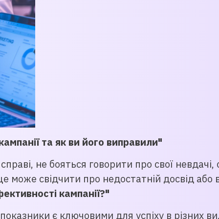
кампанії та як ви його виправили"
 справі, не бояться говорити про свої невдачі
це може свідчити про недостатній досвід або в
фективності кампанії?"
 показники є ключовими для успіху в різних в