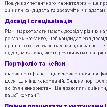
Пошук компетентного маркетолога — це проц
оцінити кандидата та зрозуміти, чи здатен 
Досвід і спеціалізація
Різні маркетологи мають досвід у різних на
рекламі. Важливо, щоб кандидат мав досвід
працювати з усіма каналами одночасно. Пер
підхід, можливо, варто розглянути співпрацю
Портфоліо та кейси
Якісне портфоліо — це основа оцінки профес
досяг для інших компаній. Сильне портфолі
які були використані. Це дозволить оцінити
вашої компанії.
Вміння працювати з метриками і