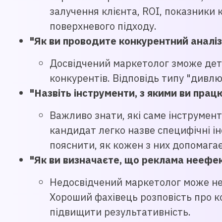
залучення клієнта, ROI, показники к
поверхневого підходу.
"Як ви проводите конкурентний аналіз
Досвідчений маркетолог зможе дета
конкурентів. Відповідь типу "дивлю
"Назвіть інструменти, з якими ви пра
Важливо знати, які саме інструмент
кандидат легко назве специфічні інс
пояснити, як кожен з них допомагає
"Як ви визначаєте, що реклама неефек
Недосвідчений маркетолог може не 
Хороший фахівець розповість про ко
підвищити результативність.