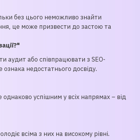
льки без цього неможливо знайти
ння, це може призвести до застою та
ації?"
ити аудит або співпрацювати з SEO-
е ознака недостатнього досвіду.
 однаково успішним у всіх напрямах – від
лодіє всіма з них на високому рівні.