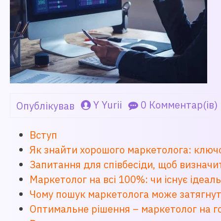
Y Yurii
0 Комментар(ів)
Опублікував
Вступ
Як знайти хорошого маркетолога: ключов
Запитання для співбесіди, щоб визначи
Маркетолог на всі 100%: чи існує ідеа
Чому пошук маркетолога може затягну
Оптимальне рішення – маркетолог на го