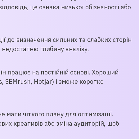
ідповідь, це ознака низької обізнаності або
ії до визначення сильних та слабких сторін
о недостатню глибину аналізу.
ін працює на постійній основі. Хороший
, SEMrush, Hotjar) і зможе коротко
 мати чіткого плану для оптимізації.
вих креативів або зміна аудиторій, щоб