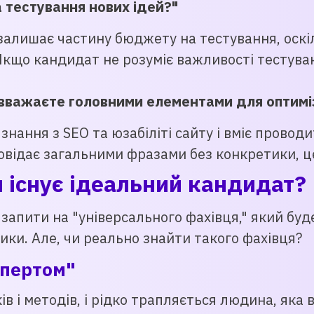
 тестування нових ідей?"
алишає частину бюджету на тестування, оскі
Якщо кандидат не розуміє важливості тестува
 вважаєте головними елементами для оптиміз
знання з SEO та юзабіліті сайту і вміє провод
овідає загальними фразами без конкретики, ц
и існує ідеальний кандидат?
апити на "універсального фахівця," який буде
тики. Але, чи реально знайти такого фахівця?
спертом"
і методів, і рідко трапляється людина, яка во