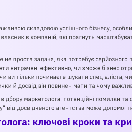
ажливою складовою успішного бізнесу, особли
власників компаній, які прагнуть масштабуват
 не проста задача, яка потребує серйозного п
ти витрачені ефективно, чи зможе бізнес от
и ви тільки починаєте шукати спеціаліста, чи 
чки й досвід він повинен мати та чому важлив
ї відбору маркетолога, потенційні помилки та 
у" від досвідченого агентства може допомогти
олога: ключові кроки та кри