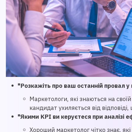
"Розкажіть про ваш останній провал у 
Маркетологи, які знаються на своїй
кандидат ухиляється від відповіді, 
"Якими KPI ви керуєтеся при аналізі е
Хороший маркетолог чітко знає, які